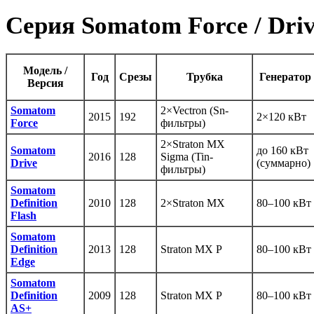
Серия Somatom Force / Drive
Модель /
Год
Срезы
Трубка
Генератор
Версия
Somatom
2×Vectron (Sn-
2015
192
2×120 кВт
Force
фильтры)
2×Straton MX
Somatom
до 160 кВт
2016
128
Sigma (Tin-
Drive
(суммарно)
фильтры)
Somatom
Definition
2010
128
2×Straton MX
80–100 кВт
Flash
Somatom
Definition
2013
128
Straton MX P
80–100 кВт
Edge
Somatom
Definition
2009
128
Straton MX P
80–100 кВт
AS+