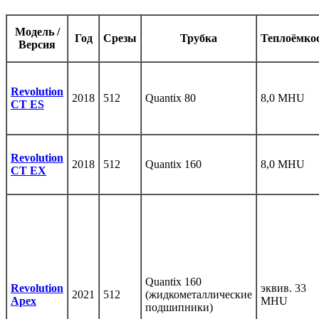
Модель /
Год
Срезы
Трубка
Теплоёмко
Версия
Revolution
2018
512
Quantix 80
8,0 MHU
CT ES
Revolution
2018
512
Quantix 160
8,0 MHU
CT EX
Quantix 160
Revolution
эквив. 33
2021
512
(жидкометаллические
Apex
MHU
подшипники)