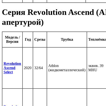
Серия Revolution Ascend (
апертурой)
Модель /
Год
Срезы
Трубка
Теплоёмк
Версия
Revolution
Athlon
эквив. 39
Ascend
2020
32/64
(жидкометаллический)
MHU
Select