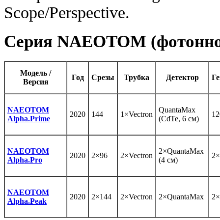
Scope/Perspective.
Серия NAEOTOM (фотонно
Модель /
Год
Срезы
Трубка
Детектор
Ге
Версия
NAEOTOM
QuantaMax
2020
144
1×Vectron
12
Alpha.Prime
(CdTe, 6 см)
NAEOTOM
2×QuantaMax
2020
2×96
2×Vectron
2×
Alpha.Pro
(4 см)
NAEOTOM
2020
2×144
2×Vectron
2×QuantaMax
2×
Alpha.Peak