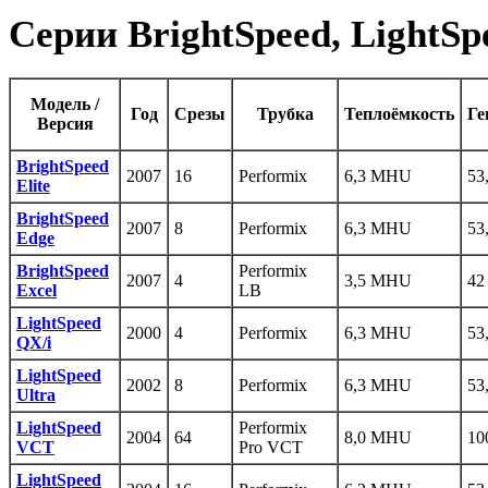
Серии BrightSpeed, LightSpe
Модель /
Год
Срезы
Трубка
Теплоёмкость
Ге
Версия
BrightSpeed
2007
16
Performix
6,3 MHU
53
Elite
BrightSpeed
2007
8
Performix
6,3 MHU
53
Edge
BrightSpeed
Performix
2007
4
3,5 MHU
42
Excel
LB
LightSpeed
2000
4
Performix
6,3 MHU
53
QX/i
LightSpeed
2002
8
Performix
6,3 MHU
53
Ultra
LightSpeed
Performix
2004
64
8,0 MHU
10
VCT
Pro VCT
LightSpeed