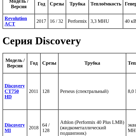
Модель /
Год
Срезы
Трубка
Теплоёмкость
Гене
Версия
Revolution
2017
16 / 32
Performix
3,3 MHU
40 к
ACT
Серия Discovery
Модель /
Год
Срезы
Трубка
Теп
Версия
Discovery
CT750
2011
128
Perseus (спектральный)
8,0
HD
Athlon (Performix 40 Plus LMB)
Discovery
64 /
экв
2018
(жидкометаллический
MI
128
MH
подшипник)