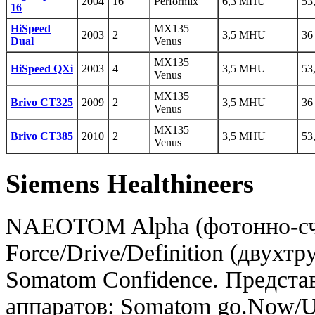
2004
16
Performix
6,3 MHU
53
16
HiSpeed
MX135
2003
2
3,5 MHU
36
Dual
Venus
MX135
HiSpeed QXi
2003
4
3,5 MHU
53
Venus
MX135
Brivo CT325
2009
2
3,5 MHU
36
Venus
MX135
Brivo CT385
2010
2
3,5 MHU
53
Venus
Siemens Healthineers
NAEOTOM Alpha (фотонно-сче
Force/Drive/Definition (двухт
Somatom Confidence. Предста
аппаратов: Somatom go.Now/Up