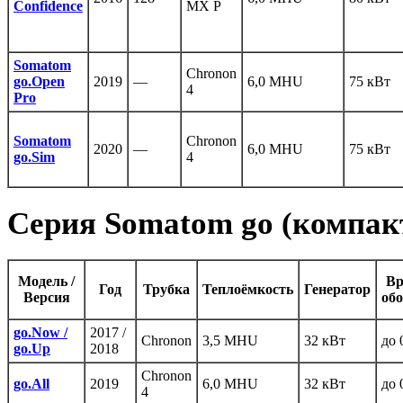
Confidence
MX P
Somatom
Chronon
go.Open
2019
—
6,0 MHU
75 кВт
4
Pro
Somatom
Chronon
2020
—
6,0 MHU
75 кВт
go.Sim
4
Серия Somatom go (компак
Модель /
Вр
Год
Трубка
Теплоёмкость
Генератор
Версия
об
go.Now /
2017 /
Chronon
3,5 MHU
32 кВт
до 
go.Up
2018
Chronon
go.All
2019
6,0 MHU
32 кВт
до 
4