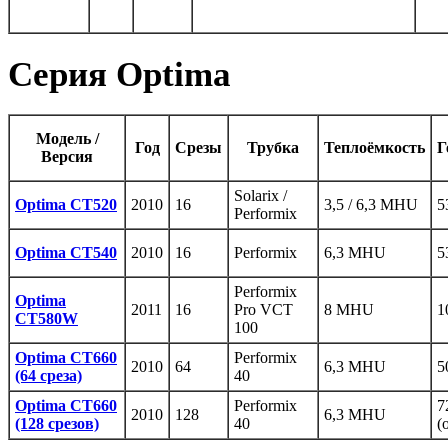
Серия Optima
Модель /
Год
Срезы
Трубка
Теплоёмкость
Г
Версия
Solarix /
Optima CT520
2010
16
3,5 / 6,3 MHU
5
Performix
Optima CT540
2010
16
Performix
6,3 MHU
5
Performix
Optima
2011
16
Pro VCT
8 MHU
1
CT580W
100
Optima CT660
Performix
2010
64
6,3 MHU
5
(64 среза)
40
Optima CT660
Performix
7
2010
128
6,3 MHU
(128 срезов)
40
(