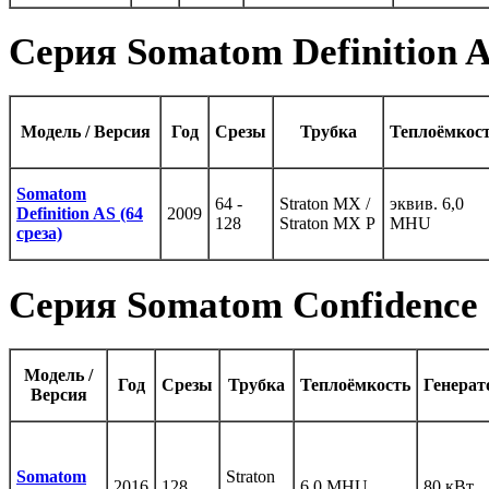
Серия Somatom Definition 
Модель / Версия
Год
Срезы
Трубка
Теплоёмкос
Somatom
64 -
Straton MX /
эквив. 6,0
Definition AS (64
2009
128
Straton MX P
MHU
среза)
Серия Somatom Confidence
Модель /
Год
Срезы
Трубка
Теплоёмкость
Генерат
Версия
Somatom
Straton
2016
128
6,0 MHU
80 кВт