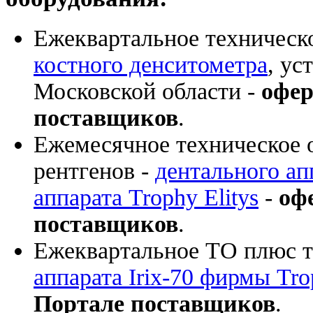
Ежеквартальное техническ
костного денситометра
, ус
Московской области -
офер
поставщиков
.
Ежемесячное техническое 
рентгенов -
дентального ап
аппарата Trophy Elitys
-
оф
поставщиков
.
Ежеквартальное ТО плюс 
аппарата Irix-70 фирмы Tr
Портале поставщиков
.