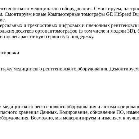
ентгеновского медицинского оборудования. Смонтируем, настр
ем. Смонтируем новые Компьютерные томографы GE HiSpeed Dual
ие.
иверсальных и трехпостовых цифровых и пленочных рентгеновск
льких десятков ортопантомографов (в том числе и модели 3D), 
и послегарантийную сервисную поддержку.
нтажу медицинскго рентгеновского оборудования. Демонтируем
 медицинского рентгеновкого оборудования и автоматизирован
пасного хранения Данных. Кодирование, обновление ПО, измен
оборудования. Возможно, мы модернизируем и изменяем к луч