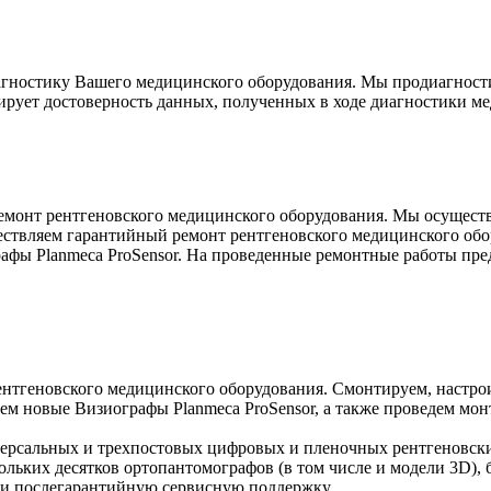
гностику Вашего медицинского оборудования. Мы продиагност
ирует достоверность данных, полученных в ходе диагностики ме
монт рентгеновского медицинского оборудования. Мы осуществ
ствляем гарантийный ремонт рентгеновского медицинского обо
афы Planmeca ProSensor. На проведенные ремонтные работы пред
нтгеновского медицинского оборудования. Смонтируем, настро
м новые Визиографы Planmeca ProSensor, а также проведем монт
иверсальных и трехпостовых цифровых и пленочных рентгеновск
льких десятков ортопантомографов (в том числе и модели 3D), 
и послегарантийную сервисную поддержку.