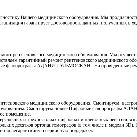
иагностику Вашего медицинского оборудования. Мы продиа
ганизация гарантирует достоверность данных, полученных в хо
монт рентгеновского медицинского оборудования. Мы осуществ
ствляем гарантийный ремонт рентгеновского медицинского обо
овые флюорографы АДАНИ ПУЛЬМОСКАН . На проведенные ремонт
 рентгеновского медицинского оборудования. Смонтируем, 
оборудованием. Смонтируем новые Цифровые флюорографы АДА
гое помещение.
иверсальных и трехпостовых цифровых и пленочных рентгеновск
льких десятков ортопантомографов (в том числе и модели 3D), 
и послегарантийную сервисную поддержку.